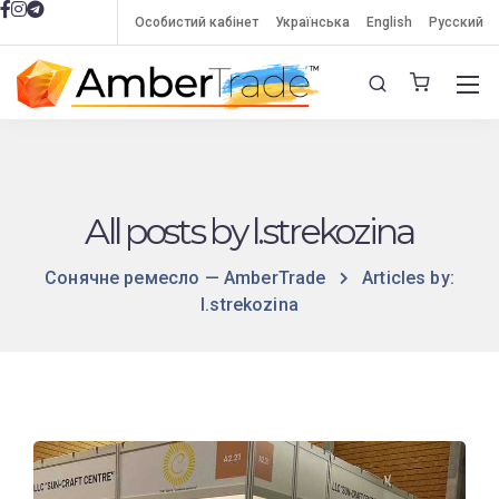
Особистий кабінет
Українська
English
Русский
All posts by l.strekozina
Сонячне ремесло — AmberTrade
Articles by:
l.strekozina