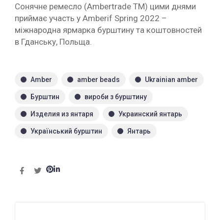
Сонячне ремесло (Ambertrade TM) цими днями
приймає участь у Amberif Spring 2022 –
міжнародна ярмарка бурштину та коштовностей
в Гданську, Польща.
Amber
amber beads
Ukrainian amber
Бурштин
вироби з бурштину
Изделия из янтаря
Украинский янтарь
Український бурштин
Янтарь