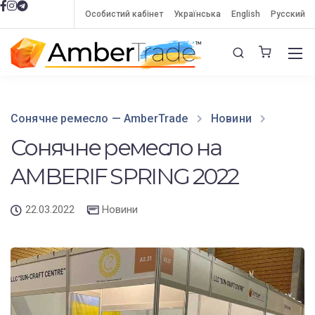
Особистий кабінет
Українська
English
Русский
Сонячне ремесло — AmberTrade
Новини
Новини
Сонячне ремесло на AMBERIF SPRING
Сонячне ремесло на
2022
AMBERIF SPRING 2022
22.03.2022
Новини