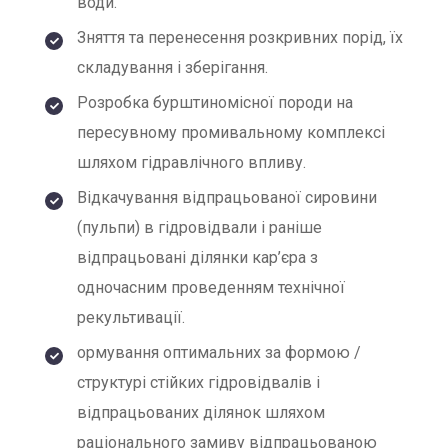
води.
Зняття та перенесення розкривних порід, їх
складування і зберігання.
Розробка бурштиномісної породи на
пересувному промивальному комплексі
шляхом гідравлічного впливу.
Відкачування відпрацьованої сировини
(пульпи) в гідровідвали і раніше
відпрацьовані ділянки кар’єра з
одночасним проведенням технічної
рекультивації.
ормування оптимальних за формою /
структурі стійких гідровідвалів і
відпрацьованих ділянок шляхом
раціонального замиву відпрацьованою