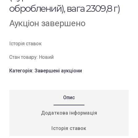
оброблений), вага 2309,8 г)
Аукціон завершено
Історія ставок
Стан товару:
Новий
Категорія:
Завершені аукціони
Опис
Додаткова інформація
Історія ставок