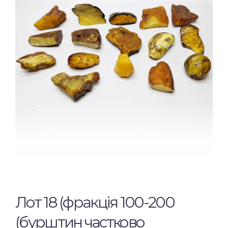
Лот 18 (фракція 100-200
(бурштин частково