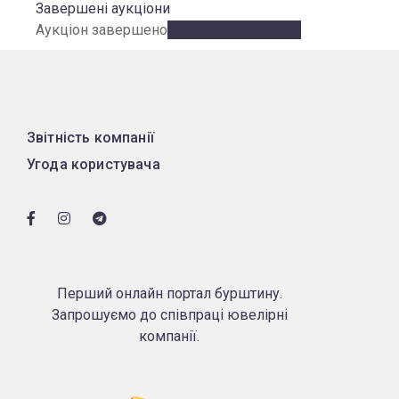
Завершені аукціони
Аукціон завершено
Аукціон завершено
Звітність компанії
Угода користувача
Перший онлайн портал бурштину.
Запрошуємо до співпраці ювелірні
компанії.