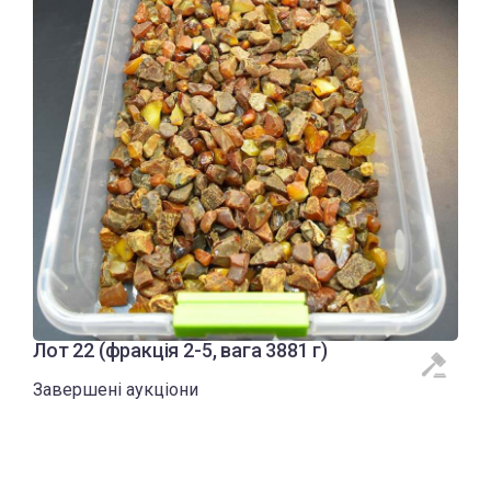
Лот 22 (фракція 2-5, вага 3881 г)
Завершені аукціони