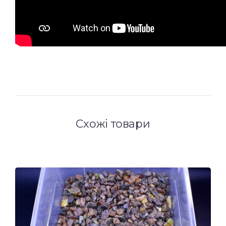
Схожі товари