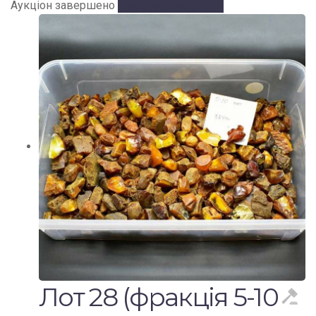
Аукціон завершено
Аукціон завершено
Лот 28 (фракція 5-10