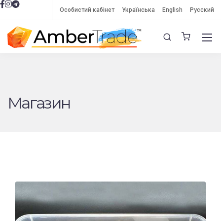
Особистий кабінет
Українська
English
Русский
Магазин