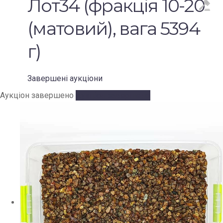
Лот34 (фракція 10-20
(матовий), вага 5394
г)
Завершені аукціони
Аукціон завершено
Аукціон завершено