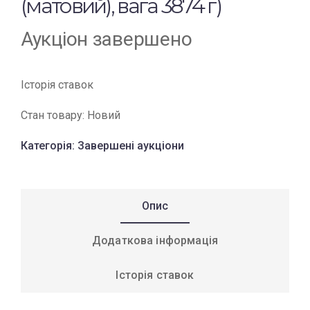
(матовий), вага 3874 г)
Аукціон завершено
Історія ставок
Стан товару:
Новий
Категорія:
Завершені аукціони
Опис
Додаткова інформація
Історія ставок