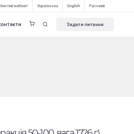
бистий кабінет
Українська
English
Русский
контакти
Задати питання
ракція 50-100, вага 1726 г)