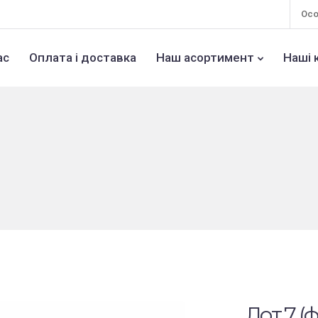
Осо
ас
Оплата і доставка
Наш асортимент
Наші 
Лот 7 (ф