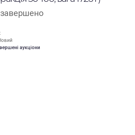
 завершено
к
Новий
вершені аукціони