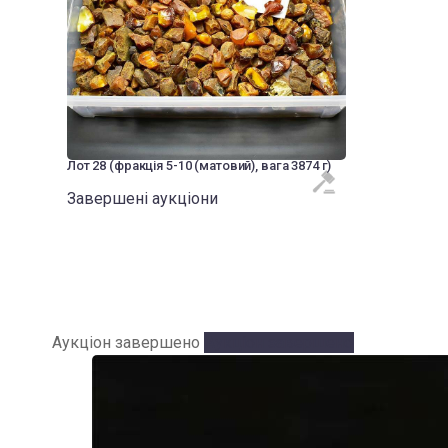
Лот 28 (фракція 5-10 (матовий), вага 3874 г)
Завершені аукціони
Аукціон завершено
Аукціон завершено