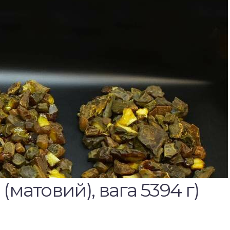
(матовий), вага 5394 г)