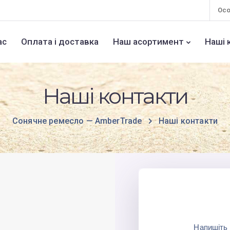
Осо
ас
Оплата і доставка
Наш асортимент
Наші 
Наші контакти
Сонячне ремесло — AmberTrade
Наші контакти
Напишіть 