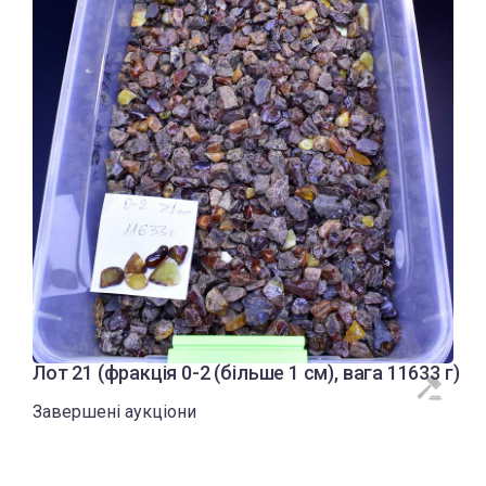
Лот 21 (фракція 0-2 (більше 1 см), вага 11633 г)
Завершені аукціони