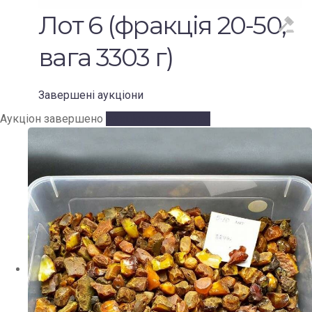
Лот 6 (фракція 20-50,
вага 3303 г)
Завершені аукціони
Аукціон завершено
Аукціон завершено