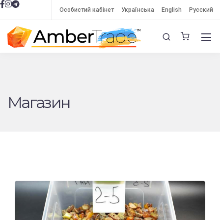
Особистий кабінет
Українська
English
Русский
Магазин