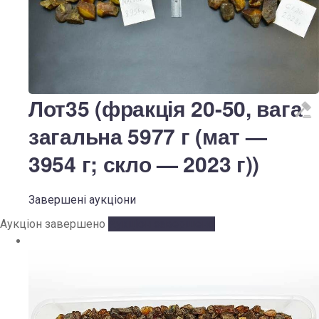
Лот35 (фракція 20-50, вага
загальна 5977 г (мат —
3954 г; скло — 2023 г))
Завершені аукціони
Аукціон завершено
Аукціон завершено