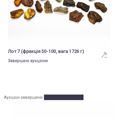
Лот 7 (фракція 50-100, вага 1726 г)
Завершені аукціони
Аукціон завершено
Аукціон завершено