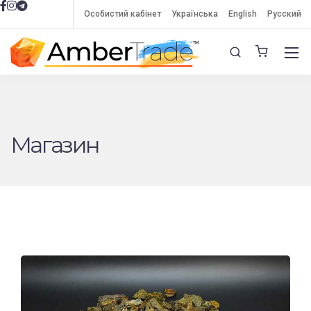
Особистий кабінет
Українська
English
Русский
Магазин