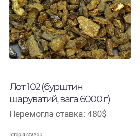
Лот 102 (бурштин
шаруватий, вага 6000 г)
Перемогла ставка:
480
$
Історія ставок