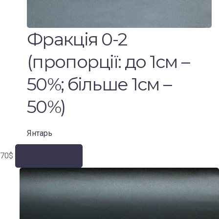
Фракція 0-2
(пропорції: до 1см –
50%; більше 1см –
50%)
Янтарь
70
$
В корзину