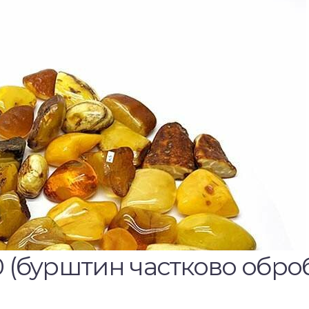
0 (бурштин частково оброб