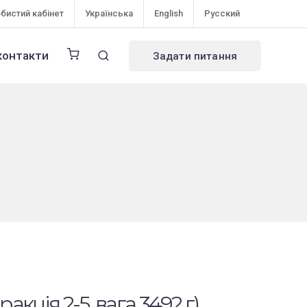
бистий кабінет
Українська
English
Русский
контакти
Задати питання
ракція 2-5, вага 3492 г)