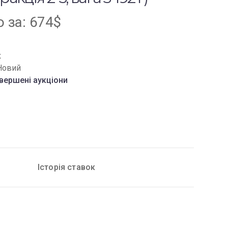
о за
:
674
$
к
Новий
вершені аукціони
Історія ставок