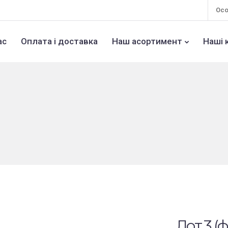
Осо
ас
Оплата і доставка
Наш асортимент
Наші 
Лот 3 (ф