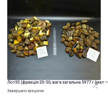
Лот35 (фракція 20-50, вага загальна 5977 г (мат — 
Завершені аукціони