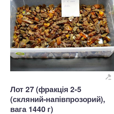
Лот 27 (фракція 2-5
(скляний-напівпрозорий),
вага 1440 г)