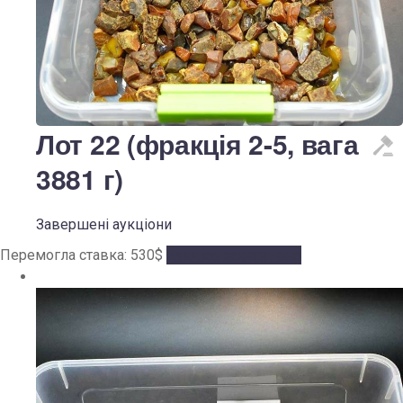
Лот 22 (фракція 2-5, вага
3881 г)
Завершені аукціони
Перемогла ставка:
530
$
Аукціон завершено