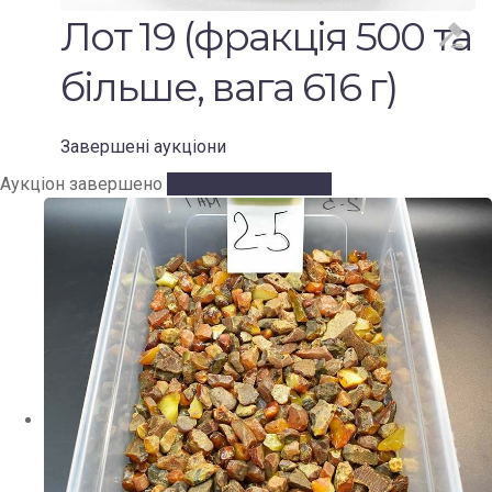
Лот 19 (фракція 500 та
більше, вага 616 г)
Завершені аукціони
Аукціон завершено
Аукціон завершено