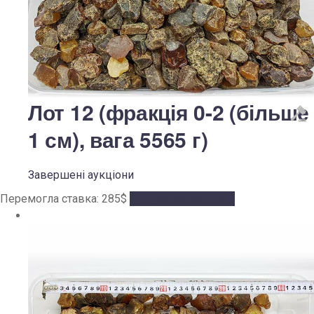
Лот 12 (фракція 0-2 (більше
1 см), вага 5565 г)
Завершені аукціони
Перемогла ставка:
285
$
Аукціон завершено