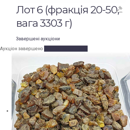
Лот 6 (фракція 20-50,
вага 3303 г)
Завершені аукціони
Аукціон завершено
Аукціон завершено