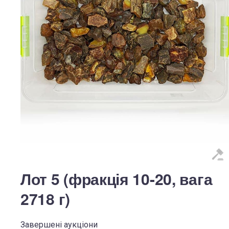
Лот 5 (фракція 10-20, вага
2718 г)
Завершені аукціони