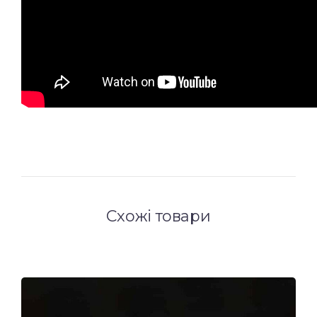
Схожі товари