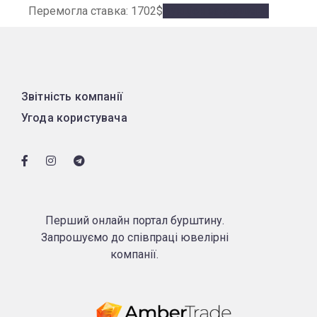
Перемогла ставка:
1702
$
Аукціон завершено
Звітність компанії
Угода користувача
Перший онлайн портал бурштину.
Запрошуємо до співпраці ювелірні
компанії.