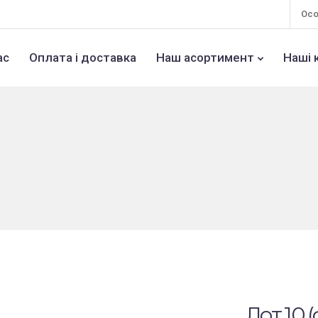
Осо
ас
Оплата і доставка
Наш асортимент
Наші 
Лот 10 (