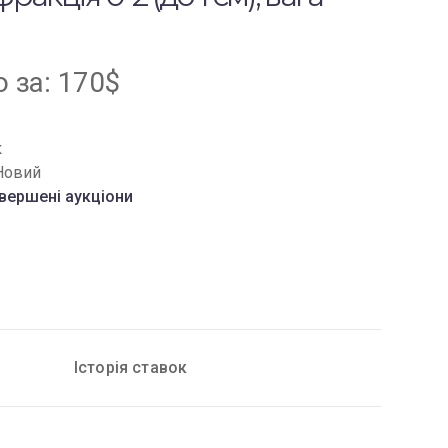
о за
:
170
$
к
Новий
вершені аукціони
Історія ставок