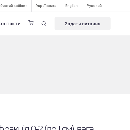
бистий кабінет
Українська
English
Русский
контакти
Задати питання
фракція 0-2 (до 1 см), вага