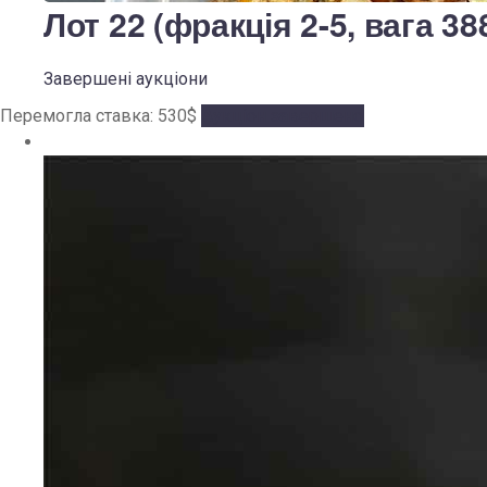
Лот 22 (фракція 2-5, вага 388
Завершені аукціони
Перемогла ставка:
530
$
Аукціон завершено