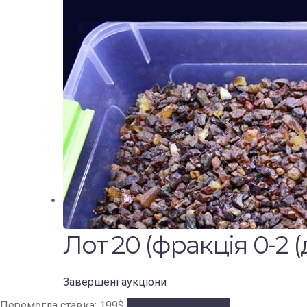
Лот 20 (фракція 0-2 (д
Завершені аукціони
Перемогла ставка:
199
$
Аукціон завершено