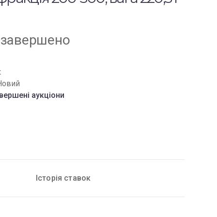
 завершено
к
Новий
вершені аукціони
Історія ставок