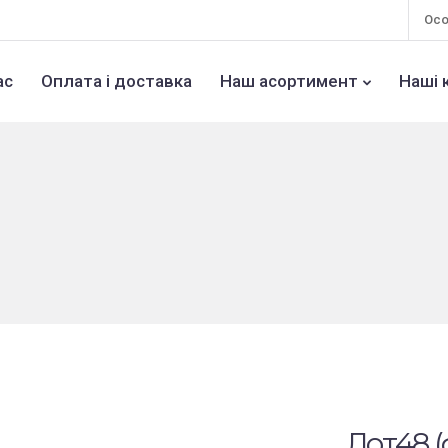
Осо
ас
Оплата і доставка
Наш асортимент
Наші 
Лот48 (