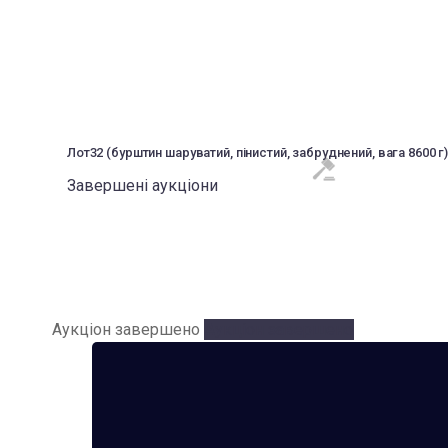
Лот32 (бурштин шаруватий, пінистий, забруднений, вага 8600 г
Завершені аукціони
Аукціон завершено
Аукціон завершено