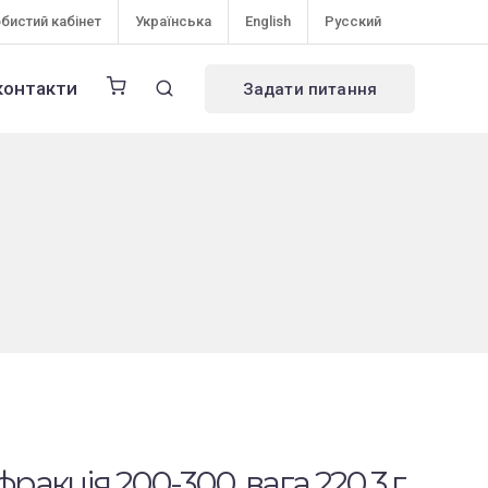
бистий кабінет
Українська
English
Русский
контакти
Задати питання
фракція 200-300, вага 220,3 г