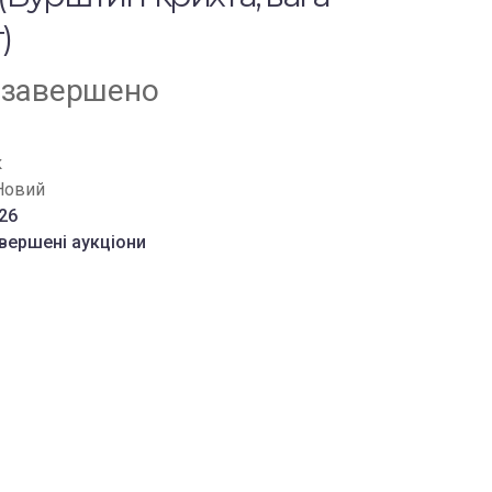
)
 завершено
к
Новий
126
вершені аукціони