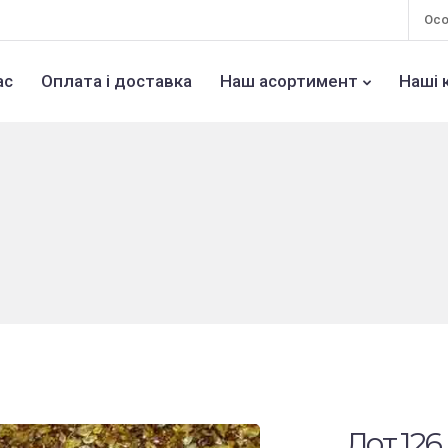
Осо
ас
Оплата і доставка
Наш асортимент
Наші 
Лот 126