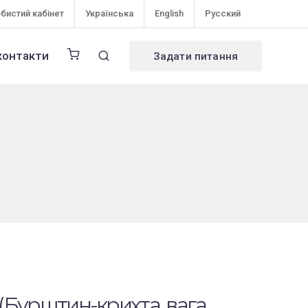
бистий кабінет
Українська
English
Русский
контакти
Задати питання
 (Бурштин-крихта, вага