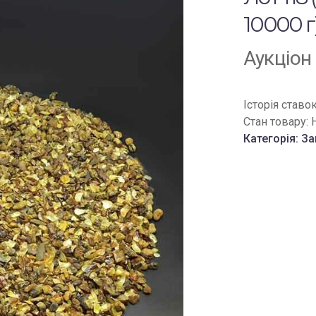
10000 г
Аукціон
Історія ставо
Стан товару:
Категорія:
За