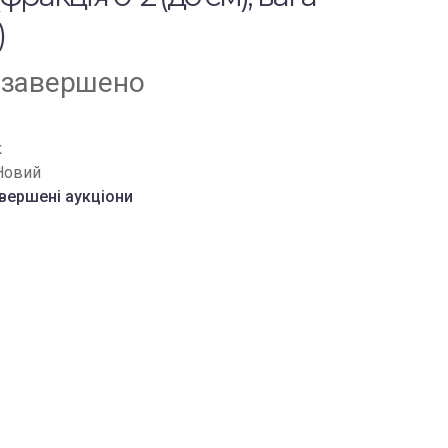
)
 завершено
к
Новий
вершені аукціони