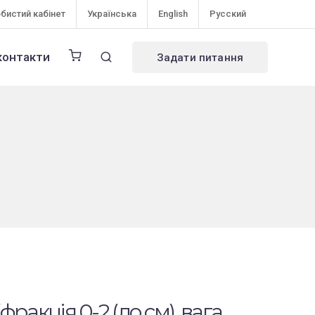
бистий кабінет
Українська
English
Русский
контакти
Задати питання
(фракція 0-2 (до см), вага