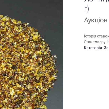
г)
Аукціон
Історія ставо
Стан товару:
Категорія:
За