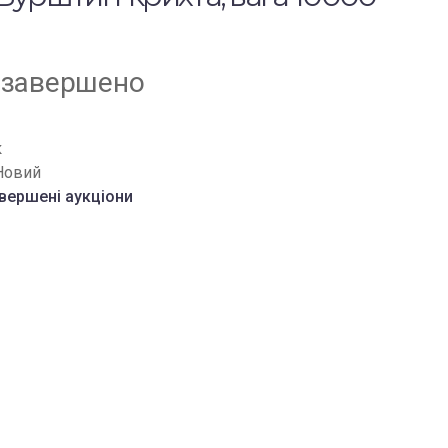
 завершено
к
Новий
вершені аукціони