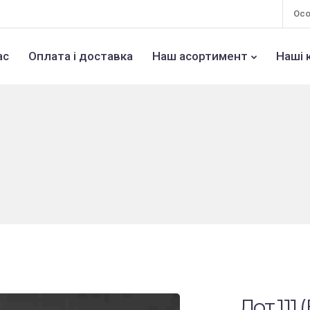
Осо
ас
Оплата і доставка
Наш асортимент
Наші 
Лот 111