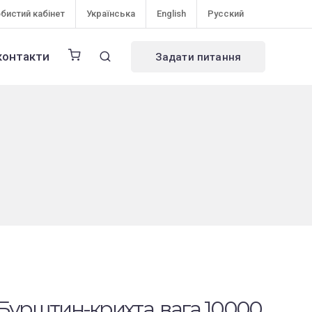
бистий кабінет
Українська
English
Русский
контакти
Задати питання
 (Бурштин-крихта, вага 10000