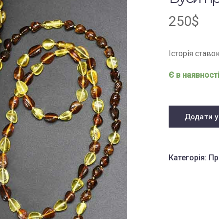
250
$
Історія ставо
Є в наявност
Додати у
Категорія:
Пр