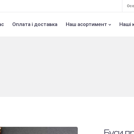
Осо
ас
Оплата і доставка
Наш асортимент
Наші 
Буси пр