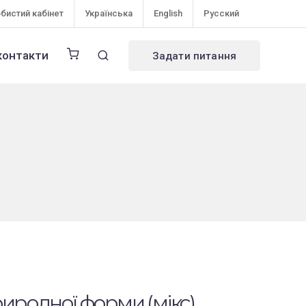
бистий кабінет
Українська
English
Русский
контакти
Задати питання
иродної форми (мікс)