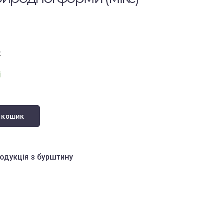
к
і
 кошик
одукція з бурштину