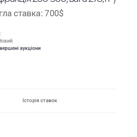
ла ставка:
700
$
к
Новий
вершені аукціони
Історія ставок