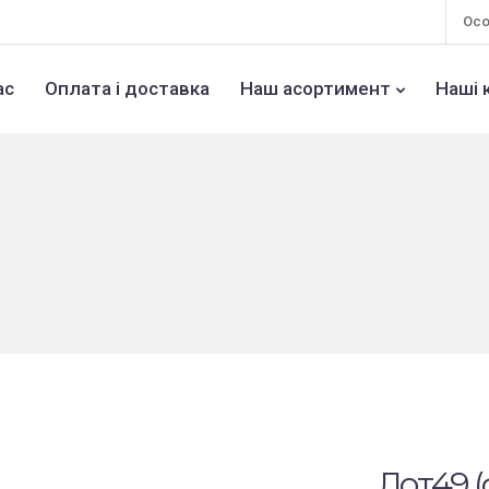
Осо
ас
Оплата і доставка
Наш асортимент
Наші 
Лот49 (ф