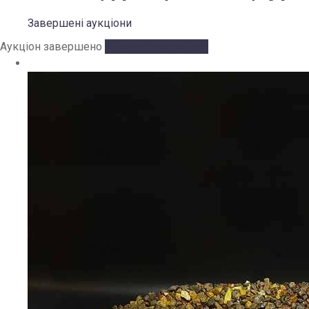
Завершені аукціони
Аукціон завершено
Аукціон завершено