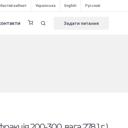
бистий кабінет
Українська
English
Русский
контакти
Задати питання
ракція 200-300, вага 278,1 г )