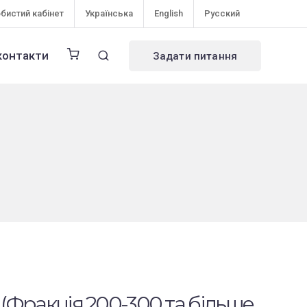
бистий кабінет
Українська
English
Русский
контакти
Задати питання
 (Фракція 200-300 та більше ,