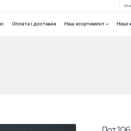
Осо
ас
Оплата і доставка
Наш асортимент
Наші 
Лот 106