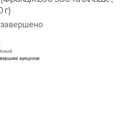
 г)
 завершено
к
Новий
вершені аукціони