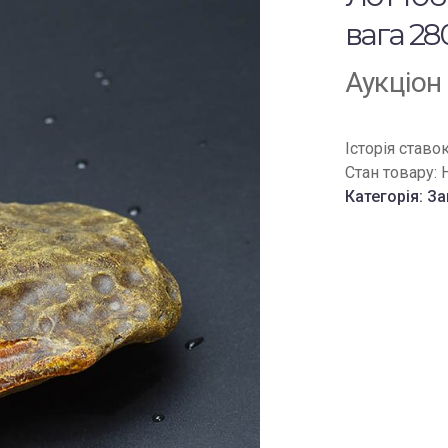
вага 280
Аукціон
Історія ставо
Стан товару:
Категорія:
За