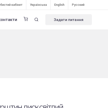
бистий кабінет
Українська
English
Русский
контакти
Задати питання
рштин диск світлий