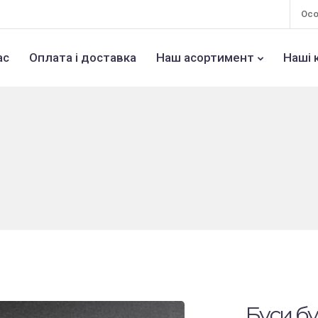
Осо
ас
Оплата і доставка
Наш асортимент
Наші 
Буси бу