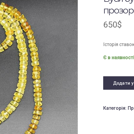
прозор
650
$
Історія ставо
Є в наявност
Додати у
Категорія:
Пр