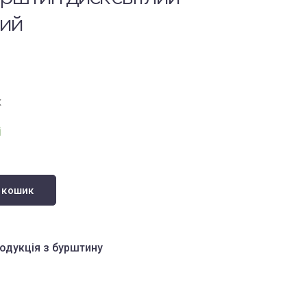
ий
к
і
 кошик
одукція з бурштину