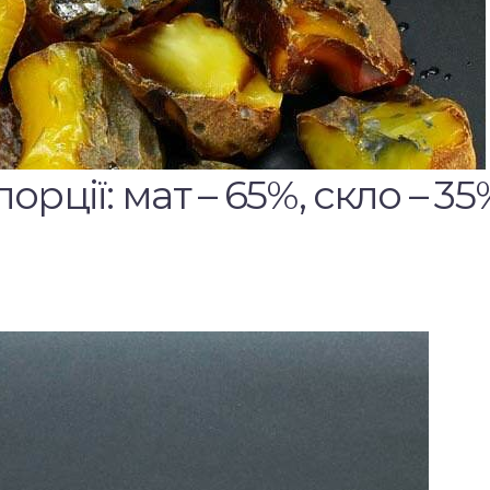
рції: мат – 65%, скло – 35