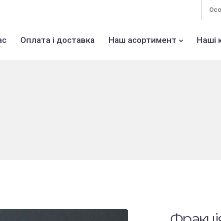
Осо
ас
Оплата і доставка
Наш асортимент
Наші 
Фракція