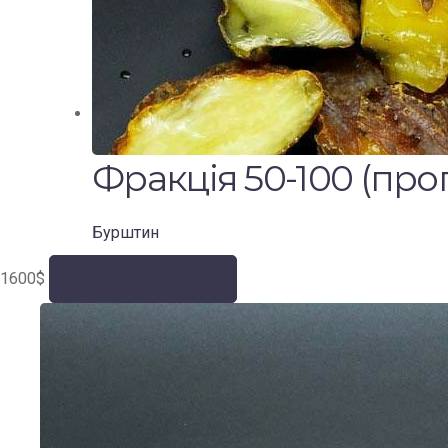
Фракція 50-100 (пропо
Бурштин
1600
$
Додати у кошик