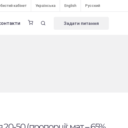
бистий кабінет
Українська
English
Русский
контакти
Задати питання
 20-50 (пропорції: мат – 65%,