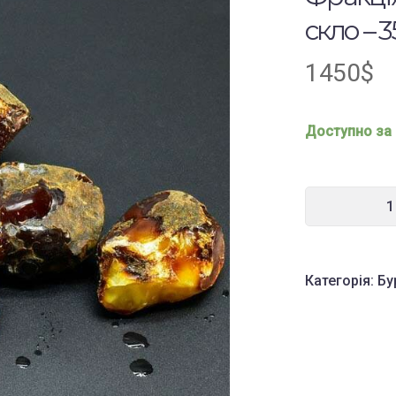
скло – 3
1450
$
Доступно за
Категорія:
Бу