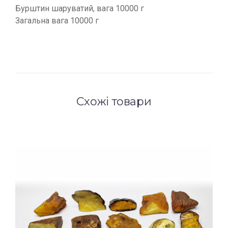
Бурштин шаруватий, вага 10000 г
Загальна вага 10000 г
Схожі товари