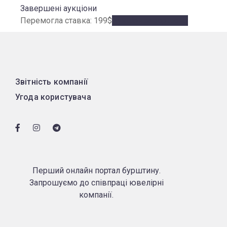
Завершені аукціони
Перемогла ставка:
199
$
Аукціон завершено
Звітність компанії
Угода користувача
Перший онлайн портал бурштину.
Запрошуємо до співпраці ювелірні
компанії.