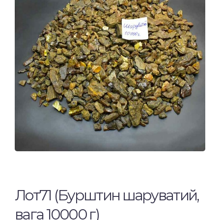
Лот71 (Бурштин шаруватий,
вага 10000 г)