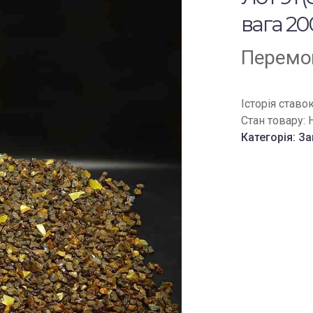
вага 20
Перемог
Історія ставо
Стан товару:
Категорія:
За