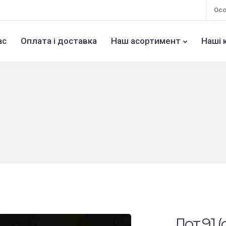
Осо
ас
Оплата і доставка
Наш асортимент
Наші 
Лот 91 (