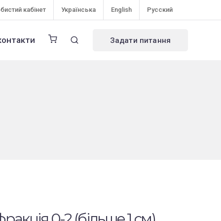
бистий кабінет
Українська
English
Русский
контакти
Задати питання
фракція 0-2 (більше 1 см),