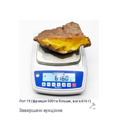
Лот 19 (фракція 500 та більше, вага 616 г)
Завершені аукціони