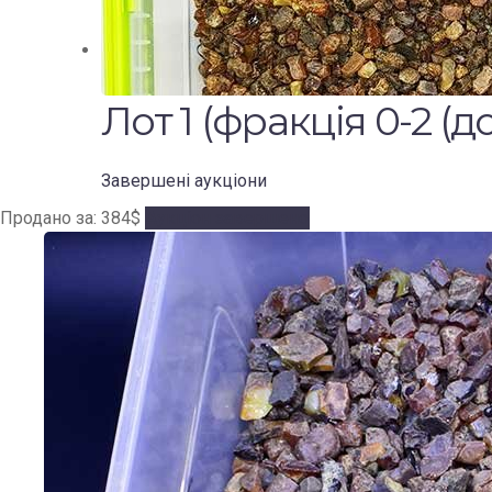
Лот 1 (фракція 0-2 (до 
Завершені аукціони
Продано за
:
384
$
Аукціон завершено