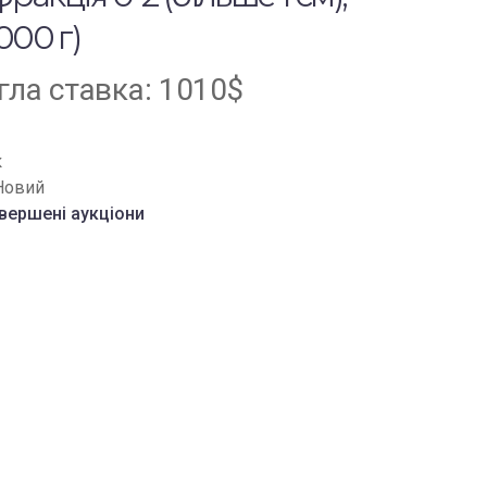
000 г)
ла ставка:
1010
$
к
Новий
вершені аукціони