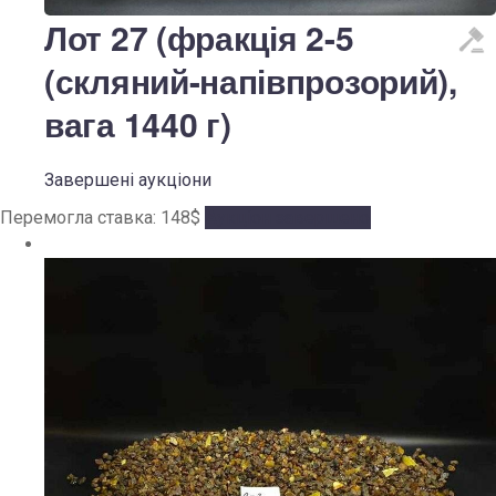
Лот 27 (фракція 2-5
(скляний-напівпрозорий),
вага 1440 г)
Завершені аукціони
Перемогла ставка:
148
$
Аукціон завершено