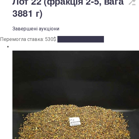
Лот 22 (фракція 2-5, вага
3881 г)
Завершені аукціони
Перемогла ставка:
530
$
Аукціон завершено