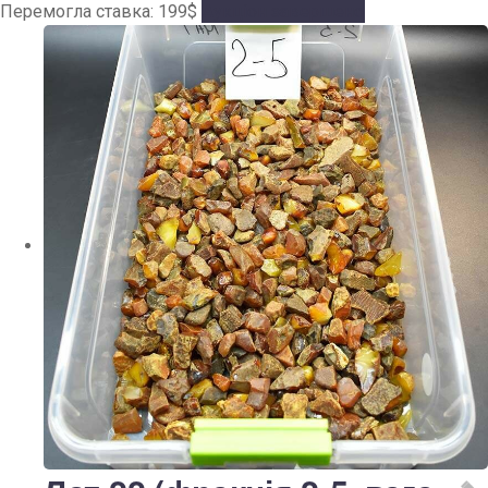
Перемогла ставка:
199
$
Аукціон завершено