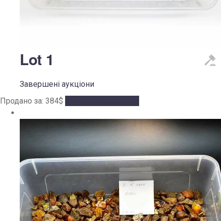
Lot 1
Завершені аукціони
Продано за
:
384
$
Аукціон завершено