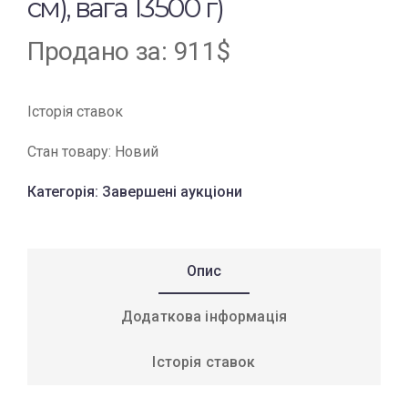
см), вага 13500 г)
Продано за
:
911
$
Історія ставок
Стан товару:
Новий
Категорія:
Завершені аукціони
Опис
Додаткова інформація
Історія ставок