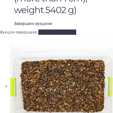
weight 5402 g)
Завершені аукціони
Аукціон завершено
Аукціон завершено