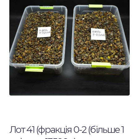
Лот 41 (фракція 0-2 (більше 1