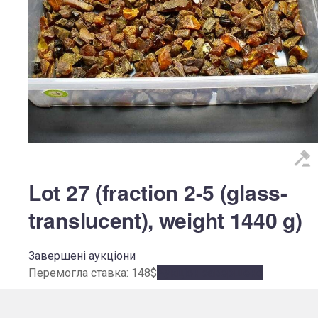
Lot 27 (fraction 2-5 (glass-
translucent), weight 1440 g)
Завершені аукціони
Перемогла ставка:
148
$
Аукціон завершено