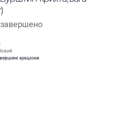
)
 завершено
к
Новий
вершені аукціони