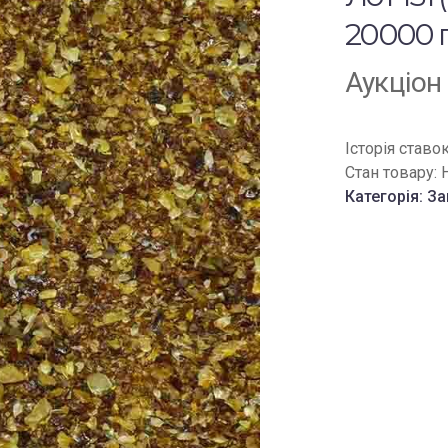
20000 г
Аукціон
Історія ставо
Стан товару:
Категорія:
За