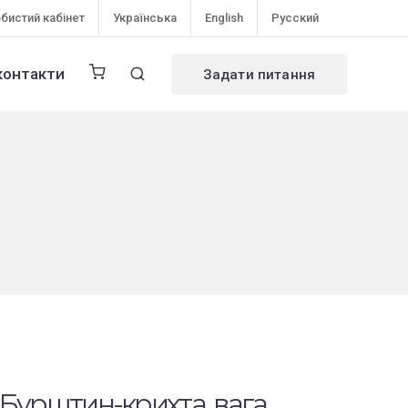
бистий кабінет
Українська
English
Русский
контакти
Задати питання
 (Бурштин-крихта, вага