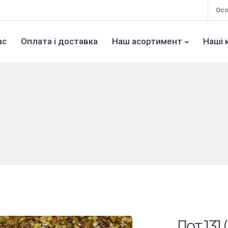
Осо
ас
Оплата і доставка
Наш асортимент
Наші 
Лот 131