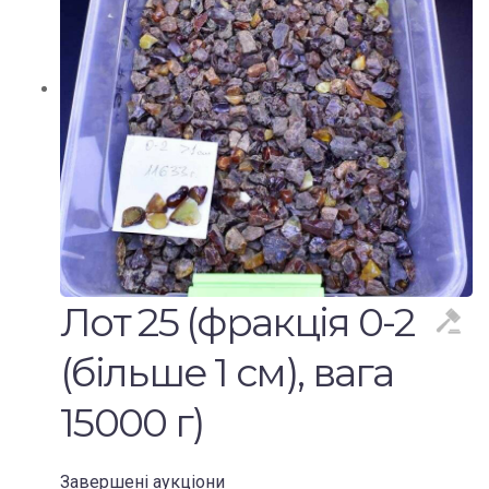
Лот 25 (фракція 0-2
(більше 1 см), вага
15000 г)
Завершені аукціони