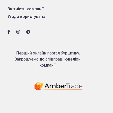
Звітність компанії
Угода користувача
Перший онлайн портал бурштину.
Запрошуємо до співпраці ювелірні
компанії.