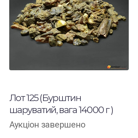
Лот 125 (Бурштин
шаруватий, вага 14000 г )
Аукціон завершено