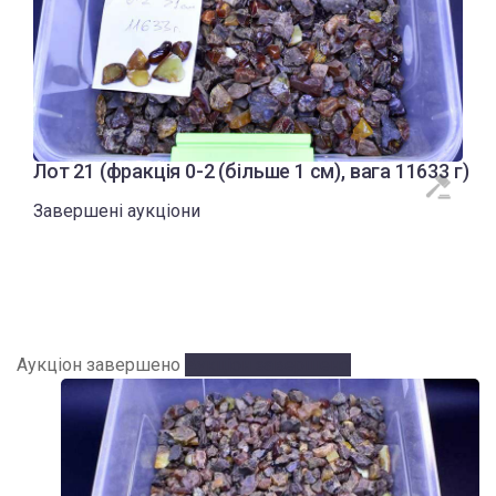
Лот 21 (фракція 0-2 (більше 1 см), вага 11633 г)
Завершені аукціони
Аукціон завершено
Аукціон завершено