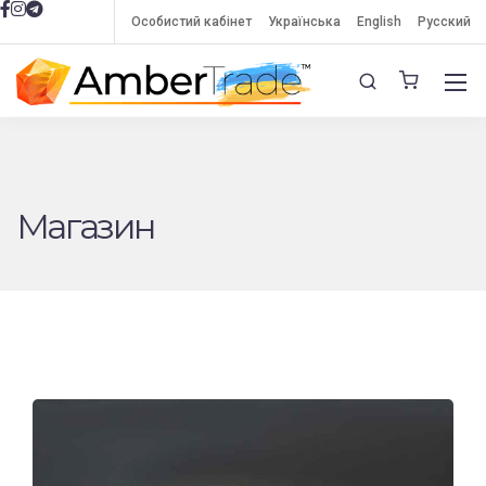
Особистий кабінет
Українська
English
Русский
Магазин