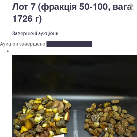
Лот 7 (фракція 50-100, вага
1726 г)
Завершені аукціони
Аукціон завершено
Аукціон завершено