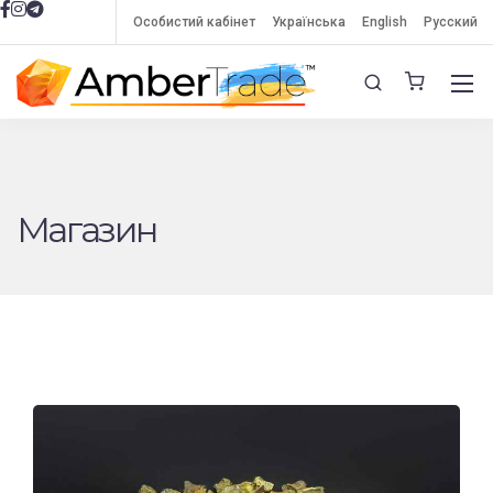
Особистий кабінет
Українська
English
Русский
Магазин