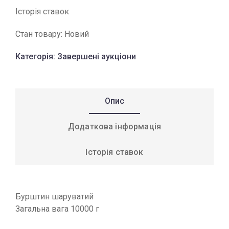
Історія ставок
Стан товару:
Новий
Категорія:
Завершені аукціони
Опис
Додаткова інформація
Історія ставок
Бурштин шаруватий
Загальна вага 10000 г