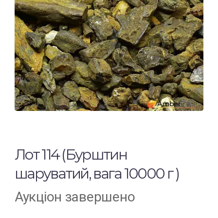
Лот 114 (Бурштин
шаруватий, вага 10000 г )
Аукціон завершено