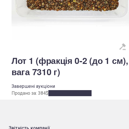
Лот 1 (фракція 0-2 (до 1 см),
вага 7310 г)
Завершені аукціони
Продано за
:
384
$
Аукціон завершено
Звітність компанії