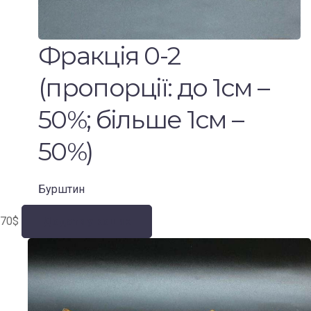
Фракція 0-2
(пропорції: до 1см –
50%; більше 1см –
50%)
Бурштин
70
$
Додати у кошик