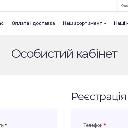
Осо
ас
Оплата і доставка
Наш асортимент
Наші 
Особистий кабінет
Реєстрація
шти
*
Телефон
*