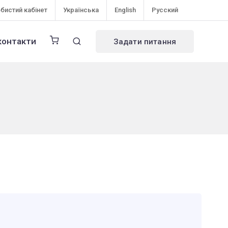
бистий кабінет
Українська
English
Русский
контакти
Задати питання